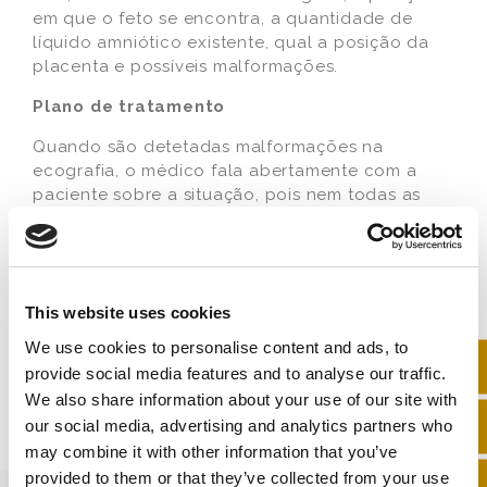
em que o feto se encontra, a quantidade de
líquido amniótico existente, qual a posição da
placenta e possíveis malformações.
Plano de tratamento
Quando são detetadas malformações na
ecografia, o médico fala abertamente com a
paciente sobre a situação, pois nem todas as
malformações têm influência na saúde e no
desenvolvimento do feto, tal como outras que
são graves por afetarem tanto o feto como a
mãe. A realização de outros exames como a
This website uses cookies
amniocentese ou a ressonância magnética fetal
irão permitir analisar em maior detalhe as
We use cookies to personalise content and ads, to
malformações existentes. Com base nos
provide social media features and to analyse our traffic.
resultados, o médico determinará se será
We also share information about your use of our site with
necessário ter uma monitorização mais regular
our social media, advertising and analytics partners who
da gravidez ou se é necessário considerar a
may combine it with other information that you’ve
interrupção da mesma.
provided to them or that they’ve collected from your use