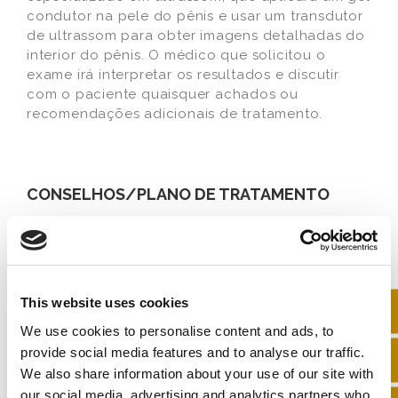
condutor na pele do pênis e usar um transdutor
de ultrassom para obter imagens detalhadas do
interior do pênis. O médico que solicitou o
exame irá interpretar os resultados e discutir
com o paciente quaisquer achados ou
recomendações adicionais de tratamento.
CONSELHOS/PLANO DE TRATAMENTO
O tipo de tratamento, e de aconselhamento, irá
ser diferente de paciente para paciente tendo
em conta as doenças e os problemas de saúde
This website uses cookies
que cada um poderá ter.
We use cookies to personalise content and ads, to
provide social media features and to analyse our traffic.
Alguns dos tratamentos mais comuns,
recomendados por profissionais de saúde são:
We also share information about your use of our site with
our social media, advertising and analytics partners who