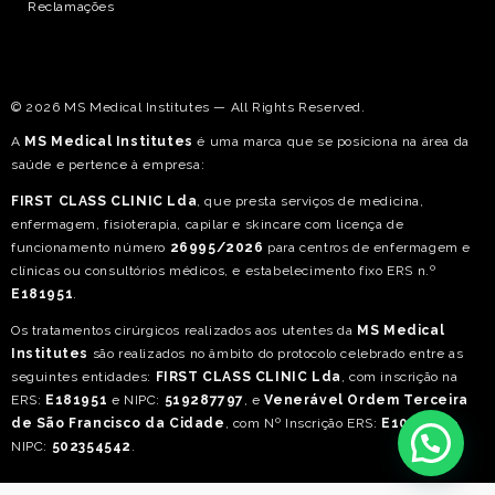
© 2026 MS Medical Institutes — All Rights Reserved.
A
MS Medical Institutes
é uma marca que se posiciona na área da
saúde e pertence à empresa:
FIRST CLASS CLINIC Lda
, que presta serviços de medicina,
enfermagem, fisioterapia, capilar e skincare com licença de
funcionamento número
26995/2026
para centros de enfermagem e
clínicas ou consultórios médicos, e estabelecimento fixo ERS n.º
E181951
.
Os tratamentos cirúrgicos realizados aos utentes da
MS Medical
Institutes
são realizados no âmbito do protocolo celebrado entre as
seguintes entidades:
FIRST CLASS CLINIC Lda
, com inscrição na
ERS:
E181951
e NIPC:
519287797
, e
Venerável Ordem Terceira
de São Francisco da Cidade
, com Nº Inscrição ERS:
E109528
e
NIPC:
502354542
.