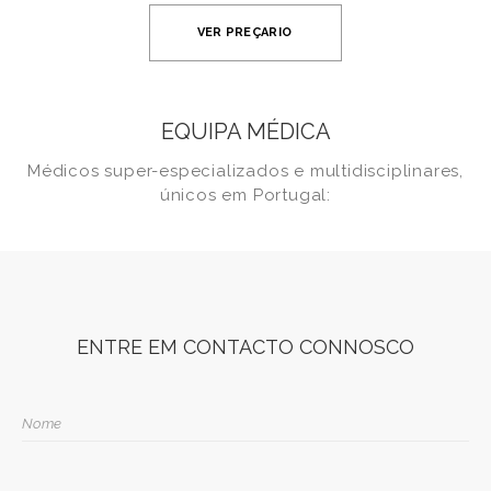
solicitou o exame irá interpretar os
resultados e discutir com o paciente
VER PREÇARIO
quaisquer achados ou recomendações
adicionais de tratamento.
EQUIPA MÉDICA
Médicos super-especializados e multidisciplinares,
únicos em Portugal:
ENTRE EM CONTACTO CONNOSCO