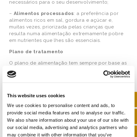
necessários para o seu desenvolvimento;
–
Alimentos processados
: a preferência por
alimentos ricos em sal, gordura e açúcar e,
muitas vezes, priorizada pelas crianças que
resulta numa alimentação extremamente pobre
em nutrientes que lhes são essenciais.
Plano de tratamento
O plano de alimentação tem sempre por base as
necessidades de cada criança e adolescente
sendo totalmente personalizado e delineado à
sua medida.
Tendo por base os hábitos alimentares e as
This website uses cookies
carências nutricionais, são dadas as orientações
We use cookies to personalise content and ads, to
de quais são os alimentos a consumir,
provide social media features and to analyse our traffic.
quantidades e a quantidade de refeições. Para
We also share information about your use of our site with
algumas crianças pode existir a indicação de
our social media, advertising and analytics partners who
tomar alguns suplementos alimentares, que não
may combine it with other information that you’ve
substituem a alimentação, servem como