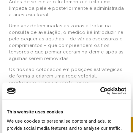
Antes de se iniciar o tratamento é feita uma
limpeza da pele e posteriormente é administrada
a anestesia local.
Uma vez determinadas as zonas a tratar, na
consulta de avaliação, o médico irá introduzir na
pele pequenas agulhas – de várias espessuras e
comprimentos – que compreendem os fios
tensores e que permaneceram na derme após as
agulhas serem removidas.
Os fios são colocados em posições estratégicas
de forma a criarem uma rede vetorial,
produzindo assim um efeito tensor.
– Quarto passo: pós-tratamento
Nas primeiras horas é necessário aplicar gelo
para diminuir a inflamação e/ou hematomas nas
This website uses cookies
áreas tratadas. Não deve ser utilizada
We use cookies to personalise content and ads, to
maquilhagem nos primeiros dias e a exposição
provide social media features and to analyse our traffic.
solar deve ser evitada. Os cuidados básicos de