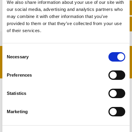
We also share information about your use of our site with
higiene devem ser mantidos. Todas as
our social media, advertising and analytics partners who
indicações de cuidados a ter são relembrados
may combine it with other information that you’ve
novamente pelo médico ou pela equipa, após o
provided to them or that they’ve collected from your use
procedimento.
of their services.
C
Necessary
o
PERGUNTAS FREQUENTES
n
s
Preferences
e
QUAL O VALOR DE UM TRATAMENTO COM
n
FIOS TENSORES?
t
Statistics
S
O valor é indicado na consulta de avaliação,
e
O QUE TRATA CONCRETAMENTE O
após o médico examinar o paciente. É
Marketing
l
PROCEDIMENTO COM FIOS TENSORES?
preciso perceber o tipo de pele, o grau de
e
flacidez, a idade do paciente, entre outros
Este tratamento tem várias funções, tais
c
aspetos que são essenciais para delinear um