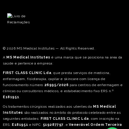
© 2026 MS Medical Institutes — All Rights Reserved.
A
MS Medical Institutes
é uma marca que se posiciona na área da
saúde e pertence à empresa:
FIRST CLASS CLINIC Lda
, que presta serviços de medicina,
enfermagem, fisioterapia, capilar e skincare com licença de
funcionamento número
26995/2026
para centros de enfermagem e
clínicas ou consultórios médicos, e estabelecimento fixo ERS n.º
E181951
.
Os tratamentos cirúrgicos realizados aos utentes da
MS Medical
Institutes
são realizados no âmbito do protocolo celebrado entre as
seguintes entidades:
FIRST CLASS CLINIC Lda
, com inscrição na
ERS:
E181951
e NIPC:
519287797
, e
Venerável Ordem Terceira