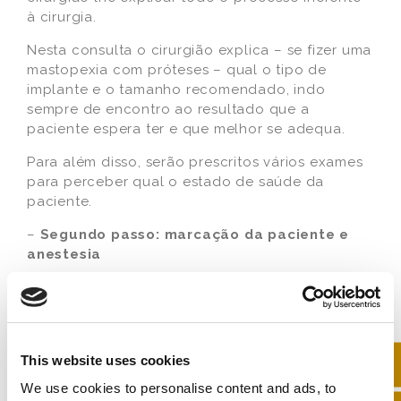
à cirurgia.
Nesta consulta o cirurgião explica – se fizer uma
mastopexia com próteses – qual o tipo de
implante e o tamanho recomendado, indo
sempre de encontro ao resultado que a
paciente espera ter e que melhor se adequa.
Para além disso, serão prescritos vários exames
para perceber qual o estado de saúde da
paciente.
–
Segundo passo: marcação da paciente e
anestesia
É feito um registo fotográfico no dia da cirurgia,
antes da entrada da paciente para o bloco, já
com as marcações feitas pelo cirurgião.
Após este registo, é realizada a anestesia geral
This website uses cookies
ou local com sedação, administrada pelo
We use cookies to personalise content and ads, to
médico anestesista que acompanhará a cirurgia