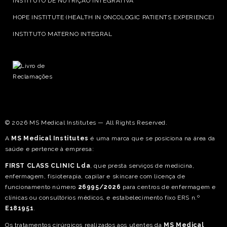
INSTITUTO DE NUTRIÇÃO INTEGRATIVA
HOPE INSTITUTE (HEALTH IN ONCOLOGIC PATIENTS EXPERIENCE)
INSTITUTO MATERNO INTEGRAL
© 2026 MS Medical Institutes — All Rights Reserved.
A
MS Medical Institutes
é uma marca que se posiciona na área da
saúde e pertence à empresa:
FIRST CLASS CLINIC Lda
, que presta serviços de medicina,
enfermagem, fisioterapia, capilar e skincare com licença de
funcionamento número
26995/2026
para centros de enfermagem e
clínicas ou consultórios médicos, e estabelecimento fixo ERS n.º
E181951
.
Os tratamentos cirúrgicos realizados aos utentes da
MS Medical