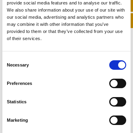
provide social media features and to analyse our traffic.
do início ao fim.
We also share information about your use of our site with
–
Terceiro passo: incisões
our social media, advertising and analytics partners who
may combine it with other information that you’ve
São feitas as incisões, previamente definidas
provided to them or that they’ve collected from your use
consoante o tipo de cirurgia a realizar. (com ou
of their services.
sem próteses).
No caso de ser uma mastopexia sem próteses: o
tecido mamário é reposicionado para uma
C
Necessary
posição mais alta e as aréolas são colocadas de
o
forma mais central e, se necessário, a sua
n
dimensão é reduzida.
s
Preferences
e
Se for uma mastopexia com próteses: é retirado
n
o excesso de pele, é feita a remodelação do
t
Statistics
tecido mamários e, posteriormente, são
colocados os implantes.
S
e
Por fim, o cirurgião fecha as incisões e é vestido
Marketing
l
o soutien cirúrgico.
e