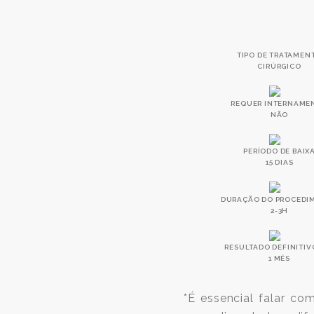
TIPO DE TRATAMEN
CIRÚRGICO
REQUER INTERNAME
NÃO
PERÍODO DE BAIX
15 DIAS
DURAÇÃO DO PROCEDI
2-3H
RESULTADO DEFINITIV
1 MÊS
*É essencial falar c