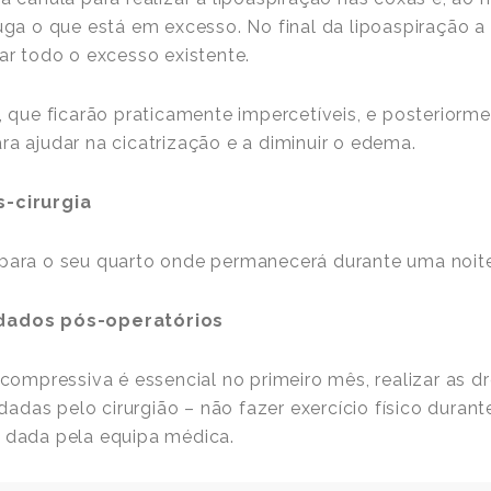
suga o que está em excesso. No final da lipoaspiração a
rar todo o excesso existente.
s, que ficarão praticamente impercetíveis, e posteriorm
ra ajudar na cicatrização e a diminuir o edema.
s-cirurgia
 para o seu quarto onde permanecerá durante uma noite
idados pós-operatórios
 compressiva é essencial no primeiro mês, realizar as dr
das pelo cirurgião – não fazer exercício físico duran
s dada pela equipa médica.