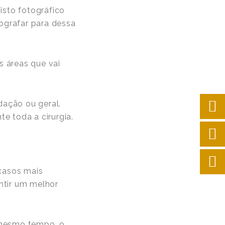
gisto fotográfico
tografar para dessa
s áreas que vai
dação ou geral.
e toda a cirurgia.
 casos mais
antir um melhor
o mesmo tempo, o