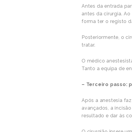
Antes da entrada para
antes da cirurgia. A
forma ter o registo d
Posteriormente, o ci
tratar.
O médico anestesista
Tanto a equipa de en
– Terceiro passo: 
Após a anestesia faze
avançados, a incisão
resultado e dar às 
O cirurgião insere u