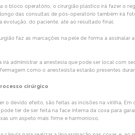
 o bloco operatório, o cirurgião plástico irá fazer o re
o longo das consultas de pós-operatório também irá fo
a evolução, do paciente, até ao resultado final.
rurgião faz as marcações na pele de forma a assinalar a
 irá administrar a anestesia que pode ser local com se
fermagem como o anestesista estarão presentes durant
processo cirúrgico
r o devido efeito, são feitas as incisões na virilha. Em
 pode ter de ser feita na face interna da coxa para gar
coxas um aspeto mais firme e harmonioso.
ma cânula para realizar a lipoaspiração nas coxas e, a