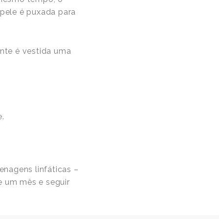
 pele é puxada para
ente é vestida uma
.
enagens linfáticas –
te um mês e seguir