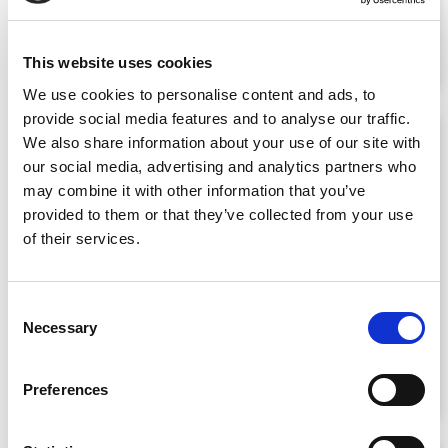
EM MICRO-LIFT
Prof. Dr. Jesús Olivas Menayo
22 Novembro 2024
This website uses cookies
We use cookies to personalise content and ads, to
provide social media features and to analyse our traffic.
We also share information about your use of our site with
our social media, advertising and analytics partners who
may combine it with other information that you’ve
provided to them or that they’ve collected from your use
of their services.
MADRID
C
FORMAÇÃO TEÓRICO-PRÁTICA
Necessary
o
EM MICRO-LIFT
n
Prof. Dr. Jesús Olivas Menayo
s
20 Novembro 2024
Preferences
e
n