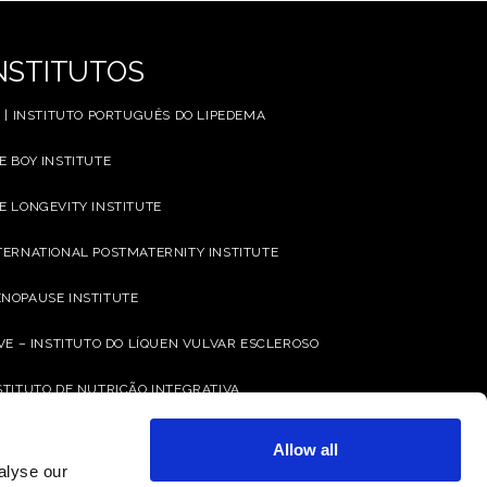
NSTITUTOS
L | INSTITUTO PORTUGUÊS DO LIPEDEMA
E BOY INSTITUTE
E LONGEVITY INSTITUTE
TERNATIONAL POSTMATERNITY INSTITUTE
NOPAUSE INSTITUTE
IVE – INSTITUTO DO LÍQUEN VULVAR ESCLEROSO
STITUTO DE NUTRIÇÃO INTEGRATIVA
PE INSTITUTE (HEALTH IN ONCOLOGIC PATIENTS
Allow all
PERIENCE)
alyse our