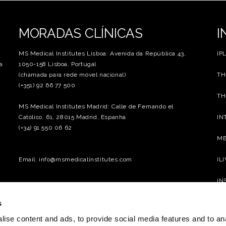
MORADAS CLÍNICAS
I
MS Medical Institutes Lisboa: Avenida da República 43,
IP
a
1050-158 Lisboa, Portugal
(chamada para rede móvel nacional)
TH
(+351) 92 66 77 500
TH
MS Medical Institutes Madrid: Calle de Fernando el
Católico, 61, 28015 Madrid, Espanha
IN
(+34) 91 550 06 62
ME
Email: info@msmedicalinstitutes.com
IL
IN
HO
s
EX
ise content and ads, to provide social media features and to an