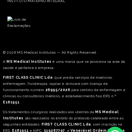
INSTITUTO MATERNO INTEGRAL
© 2026 MS Medical Institutes — All Rights Reserved.
A
MS Medical Institutes
é uma marca que se posiciona na área da
saúde e pertence à empresa:
FIRST CLASS CLINIC Lda
, que presta serviços de medicina,
enfermagem, fisioterapia, capilar e skincare com licença de
funcionamento número
26995/2026
para centros de enfermagem e
clínicas ou consultórios médicos, e estabelecimento fixo ERS n.º
E181951
.
Os tratamentos cirúrgicos realizados aos utentes da
MS Medical
Institutes
são realizados no âmbito do protocolo celebrado entre as
seguintes entidades:
FIRST CLASS CLINIC Lda
, com inscrição na
ERS:
E181951
e NIPC:
519287797
, e
Venerável Ordem Terceira