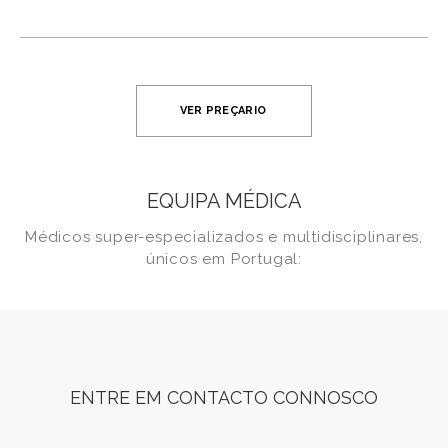
sucesso do tratamento.
estar mental ajudam a fortalecer a
Sim. Uma alimentação adequada, orientada
autoestima e a gerir o stress, fundamentais
por um nutricionista com experiência em
para o sucesso do tratamento.
lipedema, contribui para reduzir a
inflamação, controlar o peso e melhorar o
bem-estar geral.
VER PREÇARIO
EQUIPA MÉDICA
Médicos super-especializados e multidisciplinares,
únicos em Portugal:
ENTRE EM CONTACTO CONNOSCO