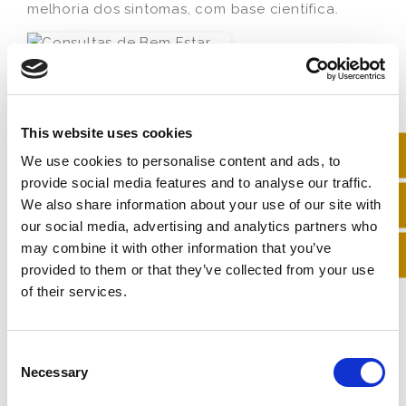
melhoria dos sintomas, com base científica.
Consultas de Bem-Estar Mental
Apoio psicológico individualizado
para lidar
This website uses cookies
com o impacto emocional do lipedema,
melhorar a autoestima e aprender estratégias de
We use cookies to personalise content and ads, to
gestão do stress.
provide social media features and to analyse our traffic.
We also share information about your use of our site with
our social media, advertising and analytics partners who
may combine it with other information that you’ve
Supervisão Médica e Consultas de
provided to them or that they’ve collected from your use
Seguimento Médico
of their services.
Todo o tratamento é realizado sob a supervisão
constante de
médicos especialistas
, com
consultas regulares de avaliação e seguimento
C
para monitorizar a evolução clínica, ajustar o
Necessary
o
plano terapêutico e garantir a máxima
n
segurança e eficácia.