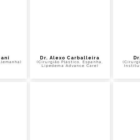
jani
Dr. Alexo Carballeira
Dr
 Alemanha)
(Cirurgião Plástico, Espanha,
(Cirurg
Lipedema Advance Care)
Instit