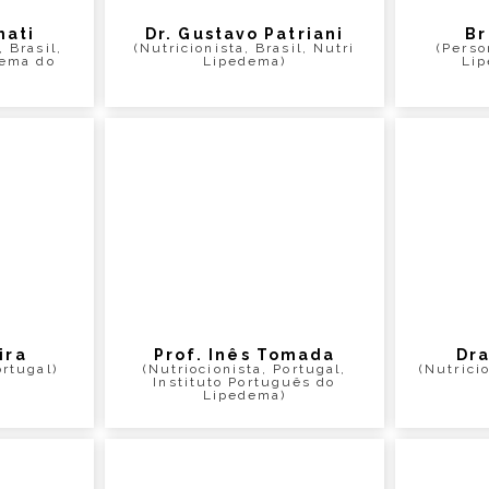
nati
Dr. Gustavo Patriani
Br
, Brasil,
(Nutricionista, Brasil, Nutri
(Perso
dema do
Lipedema)
Lip
ira
Prof. Inês Tomada
Dra
ortugal)
(Nutriocionista, Portugal,
(Nutrici
Instituto Português do
Lipedema)