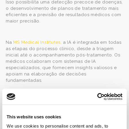
Isso possibilita uma detecção precoce de doenças,
o desenvolvimento de planos de tratamento mais
eficientes e a previsão de resultados médicos com
maior precisão.
Na
MS Medical Institutes,
a IA é integrada em todas
as etapas do processo clínico, desde a triagem
inicial até o acompanhamento pós-tratamento. Os
médicos colaboram com sistemas de IA
especializados, que fornecem insights valiosos e
apoiam na elaboração de decisões
fundamentadas.
Além disso, a IA também desempenha um papel
crucial na pesquisa médica, acelerando a
descoberta de novos tratamentos e terapias. Ao
analisar vastos conjuntos de dados clínicos e
genéticos, os algoritmos de IA podem identificar
This website uses cookies
alvos terapêuticos promissores e até mesmo prever
We use cookies to personalise content and ads, to